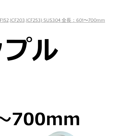
F152,ICF203,ICF253) SUS304 全長：601〜700mm