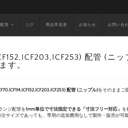
空配管
ジグ
商品早見表
お知らせ
お問い合
14,ICF152,ICF203,ICF253) 配管
います。
F70,ICF114,ICF152,ICF203,ICF253) 配管 (ニップル)
をそのままご
ランジ配管を
1mm単位で寸法指定できる「寸法フリー対応」
を
特注サイズであっても、専用の追加費用なしで製作・販売が可