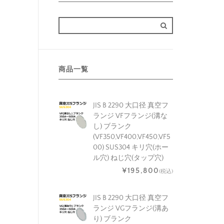
商品一覧
JIS B 2290 大口径 真空フ
ランジ VFフランジ(溝な
し) ブランク
(VF350,VF400,VF450,VF5
00) SUS304 キリ穴(ホー
ル穴) ねじ穴(タップ穴)
¥195,800
(税込)
JIS B 2290 大口径 真空フ
ランジ VGフランジ(溝あ
り) ブランク