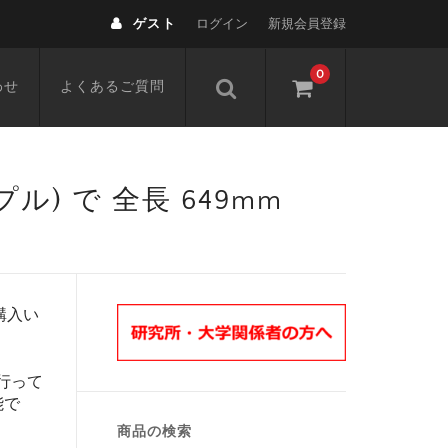
ゲスト
ログイン
新規会員登録
0
わせ
よくあるご質問
 (ニップル) で 全長 649mm
購入い
行って
能で
商品の検索