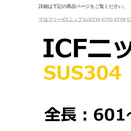
詳細は下記の商品ページをご覧ください。
寸法フリーICFニップル(ICF34,ICF70,ICF114,IC