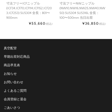
寸法フリーICFニップル
寸法フリーNWニップル
(ICF34,ICF70,ICF114,ICF152,ICF20
(NW10,NW16,NW25,NW40,NW
3,ICF253) SUS304 全長：801〜
50) SUS304 SUS316L 全長：
900mm
100〜500mm 当日出荷
¥55,660
¥36,850
(税込)
(税込)
真空配管
早期出荷対応商品
商品早見表
お知らせ
お問い合わせ
よくあるご質問
会員登録と退会
ごあいさつ